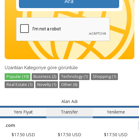
Ara
Uzantıları Kategoriye göre görüntüle
Popular (10)
Business (2)
Technology (1)
Shopping (1)
Real Estate (1)
Novelty (1)
Other (6)
Alan Adı
Yeni Fiyat
Transfer
Yenileme
.com
$17.50 USD
$17.50 USD
$17.50 USD