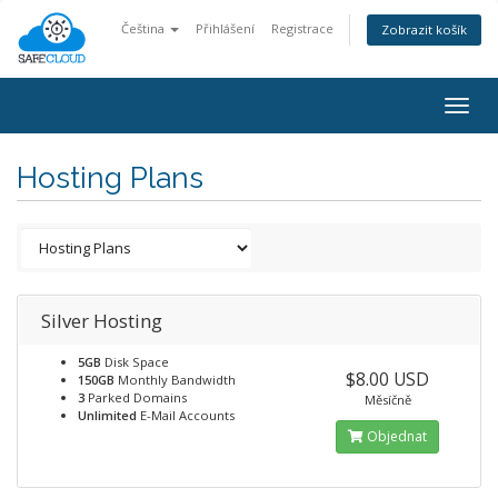
Čeština
Přihlášení
Registrace
Zobrazit košík
Togg
navig
Hosting Plans
Silver Hosting
5GB
Disk Space
$8.00 USD
150GB
Monthly Bandwidth
3
Parked Domains
Měsíčně
Unlimited
E-Mail Accounts
Objednat