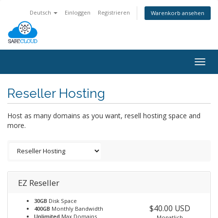
Deutsch
Einloggen
Registrieren
Warenkorb ansehen
Togg
navig
Reseller Hosting
Host as many domains as you want, resell hosting space and
more.
EZ Reseller
30GB
Disk Space
$40.00 USD
400GB
Monthly Bandwidth
Unlimited
Max Domains
Monatlich