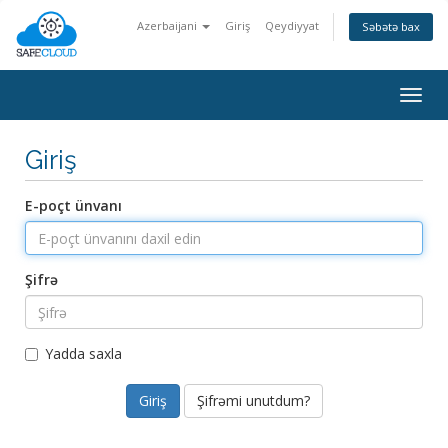
Azerbaijani
Giriş
Qeydiyyat
Səbətə bax
Togg
navig
Giriş
E-poçt ünvanı
Şifrə
Yadda saxla
Şifrəmi unutdum?