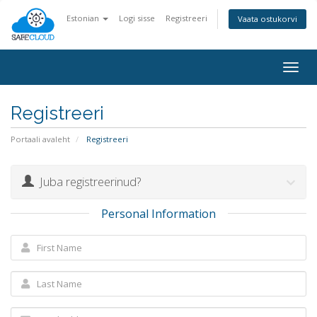
Estonian
Logi sisse
Registreeri
Vaata ostukorvi
Togg
navig
Registreeri
Portaali avaleht
Registreeri
Juba registreerinud?
Personal Information